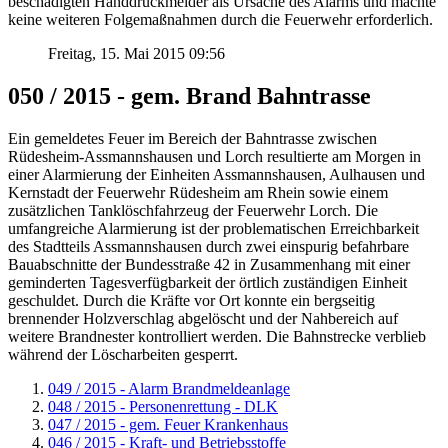
beschädigten Handdruckmelder als Ursache des Alarms und machte
keine weiteren Folgemaßnahmen durch die Feuerwehr erforderlich.
Freitag, 15. Mai 2015 09:56
050 / 2015 - gem. Brand Bahntrasse
Ein gemeldetes Feuer im Bereich der Bahntrasse zwischen
Rüdesheim-Assmannshausen und Lorch resultierte am Morgen in
einer Alarmierung der Einheiten Assmannshausen, Aulhausen und
Kernstadt der Feuerwehr Rüdesheim am Rhein sowie einem
zusätzlichen Tanklöschfahrzeug der Feuerwehr Lorch. Die
umfangreiche Alarmierung ist der problematischen Erreichbarkeit
des Stadtteils Assmannshausen durch zwei einspurig befahrbare
Bauabschnitte der Bundesstraße 42 in Zusammenhang mit einer
geminderten Tagesverfügbarkeit der örtlich zuständigen Einheit
geschuldet. Durch die Kräfte vor Ort konnte ein bergseitig
brennender Holzverschlag abgelöscht und der Nahbereich auf
weitere Brandnester kontrolliert werden. Die Bahnstrecke verblieb
während der Löscharbeiten gesperrt.
049 / 2015 - Alarm Brandmeldeanlage
048 / 2015 - Personenrettung - DLK
047 / 2015 - gem. Feuer Krankenhaus
046 / 2015 - Kraft- und Betriebsstoffe